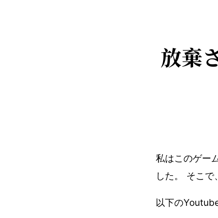
放棄
私はこのゲー
した。 そこ
以下のYout