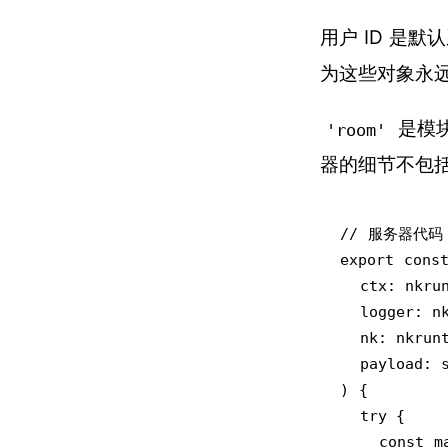
用户 ID 是默认系
为这些对象永
是模块
'room'
器的细节不包括
// 服务器代码

export const
  ctx: nkruntime.Context,

  logger: nkruntime.Logger,

  nk: nkruntime.Nakama,

  payload: string

) {

  try {

    const match_name = JSON.parse(payload).match_name
