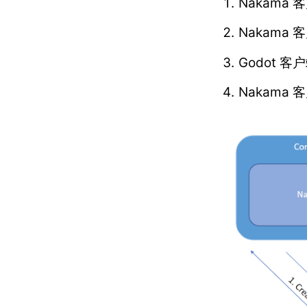
Nakama 
Nakama
Godot 客
Nakama 