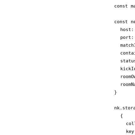
    const match_id = nk.matchCreate('room')

    const newMatchInfo: TrodMatchInfo = {

      host: '',

      port: '',

      matchId: match_id,

      containerId: '',

      status: 'preparing',

      kickIds: [],

      roomOwnerId: ctx.userId,

      roomName: match_name,

    }

    nk.storageWrite([

      {

        collection: TrodMatchInfoCollectionKey,

        key: match_id,
