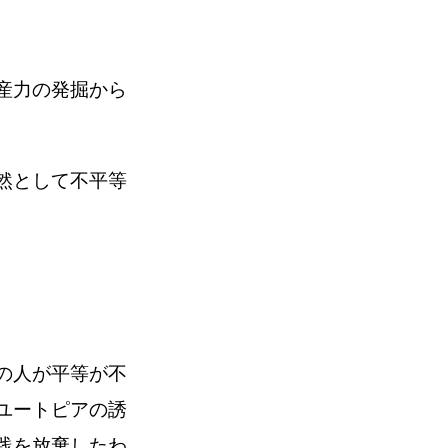
産力の発掘から
然として不平等
の人が平等が不
ユートピアの誘
践を放棄したわ