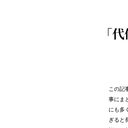
「代
この記
事にま
にも多
ぎると