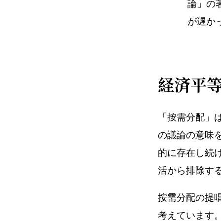
論」の
が遅か
経済平
「按需分配」
の議論の意味
的に存在し続
活から排除す
按需分配の提
考えています