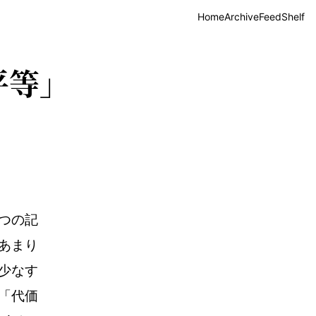
Home
Archive
Feed
Shelf
平等」
つの記
あまり
少なす
「代価