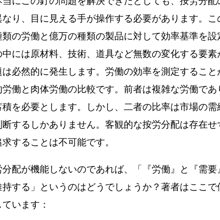
本当にこの釘の問題を解決できたとしても、按労分配
異なり、目に見える手が操作する必要があります。こ
種類の労働と億万の種類の製品に対して効率基準を設
の中には原材料、技術、道具など無数の変化する要素
題は必然的に発生します。労働の効率を測定すること
的労働と肉体労働の比較です。前者は複雑な労働であ
蓄積を必要とします。しかし、二者の比率は市場の需
判断するしかありません。客観的な按労分配は存在せ
追求することは不可能です。
労分配が機能しないのであれば、「『労働』と『需要
維持する」というのはどうでしょうか？著者はここで
しています：