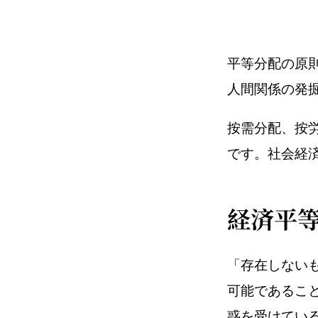
平等分配の原
人間関係の発
按需分配、按
です。社会経
経済平
「存在しない
可能であるこ
惑を受けてい