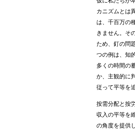
仮に私たちが
カニズムとは
は、千百万の
きません。そ
ため、釘の問
つの例は、知
多くの時間の
か、主観的に
従って平等を
按需分配と按
収入の平等を
の角度を提供