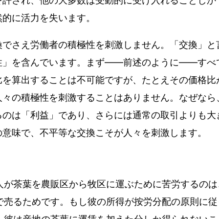
を許され、他の大多数は受動的に受け入れることしか
然的に活力を失います。
換でさえ労働者の積極性を刺激しません。「交換」と
性」を含んでいます。まず——前述のように——すべ
比を算出することは不可能ですが、たとえその価格比
人々の積極性を刺激することはありません。なぜなら
るのは「利益」であり、さらには通常の取引よりも大
の意味で、不平等な交換こそが人々を刺激します。
人が茶葉を農販区から牧区に運ぶために苦労するのは
で売るためです。もし彼の所得が按労分配の原則に従