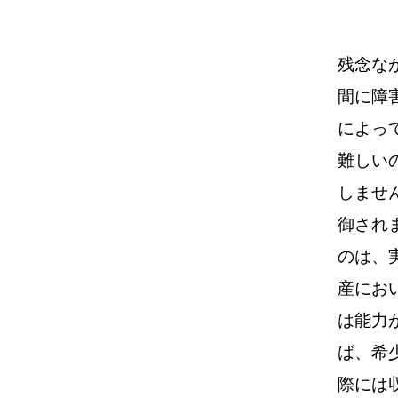
残念な
間に障
によっ
難しい
しませ
御され
のは、
産にお
は能力
ば、希
際には