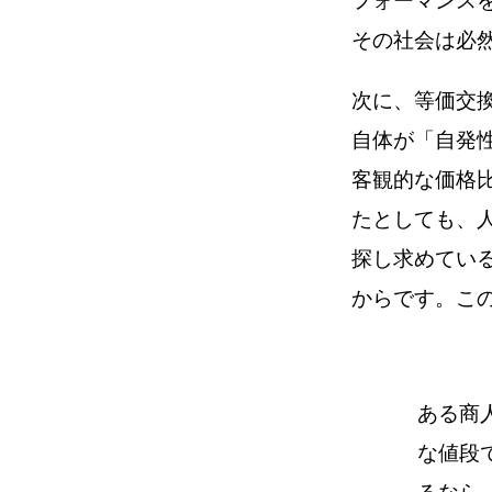
フォーマンス
その社会は必
次に、等価交
自体が「自発
客観的な価格
たとしても、
探し求めてい
からです。こ
ある商
な値段