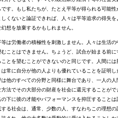
らです。もし私たちが、たとえ平等が得られる可能性
ましくないと論証できれば、人々は平等追求の得失を
な幻想を放棄するかもしれません。
平等は労働者の積極性を刺激しません。人々は生活の
望むことはできません。ちょうど、試合が始まる前に
ることを望むことができないのと同じです。人間には
々は常に自分が他の人よりも優れていることを証明し
野は他のすべての分野と同様に舞台であり、一人の人
な方法でその大部分の財産を社会に還元することがで
名の下に彼の才能やパフォーマンスを抑圧することは
底する社会は、通常、少数の人、すなわちこの理想の