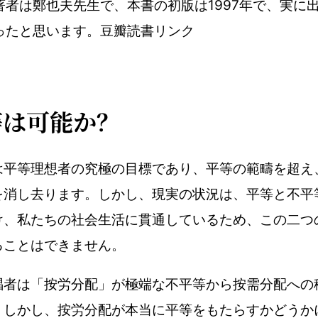
著者は鄭也夫先生で、本書の初版は1997年で、実に
ったと思います。
豆瓣読書リンク
等は可能か？
は平等理想者の究極の目標であり、平等の範疇を超え
を消し去ります。しかし、現実の状況は、平等と不平
け、私たちの社会生活に貫通しているため、この二つ
ることはできません。
唱者は「按労分配」が極端な不平等から按需分配への
。しかし、按労分配が本当に平等をもたらすかどうか